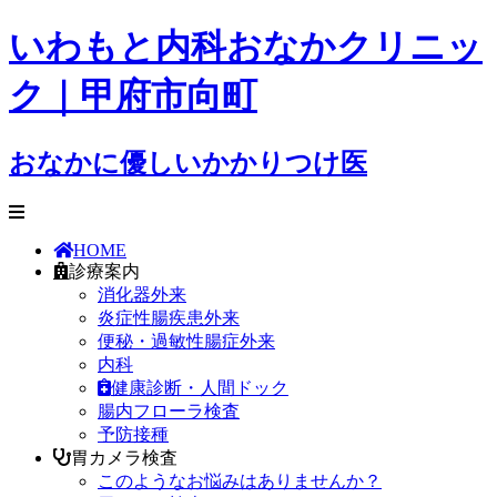
いわもと内科おなかクリニッ
ク｜甲府市向町
おなかに優しいかかりつけ医
HOME
診療案内
消化器外来
炎症性腸疾患外来
便秘・過敏性腸症外来
内科
健康診断・人間ドック
腸内フローラ検査
予防接種
胃カメラ検査
このようなお悩みはありませんか？