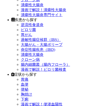
潰瘍性大腸炎
漫画で解説！潰瘍性大腸炎
潰瘍性大腸炎専門サイト
疾患から探す
逆流性食道炎
ピロリ菌
胃がん
過敏性腸症候群（IBS）
大腸がん・大腸ポリープ
炎症性腸疾患（IBD)
潰瘍性大腸炎
クローン病
腸内細菌叢（腸内フローラ）
漫画で解説！ピロリ菌検査
症状から探す
胃痛
血便
便秘
胸焼け
下痢
漫画で解説！便潜血陽性