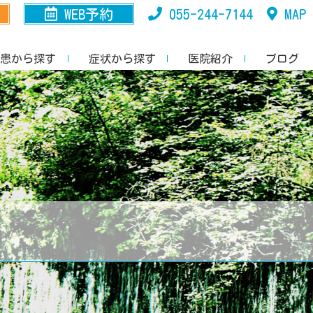
WEB予約
055-244-7144
MAP
患から探す
症状から探す
医院紹介
ブログ