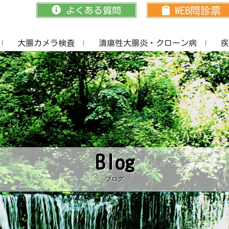
ニック｜甲府市向町
なかに優しいかかりつけ医
WEB問診票
よくある質問
大腸カメラ検査
潰瘍性大腸炎・クローン病
疾
Blog
ブログ