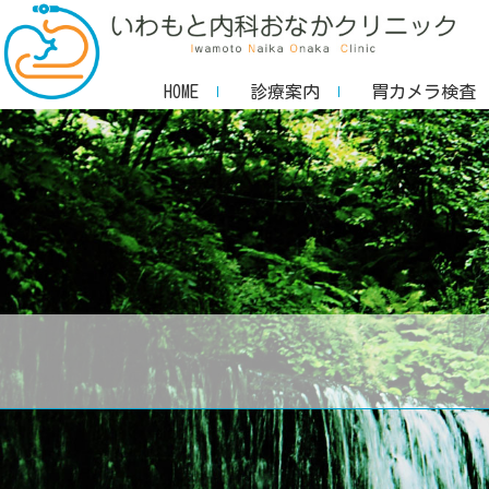
いわもと内科おなかクリ
お
HOME
診療案内
胃カメラ検査