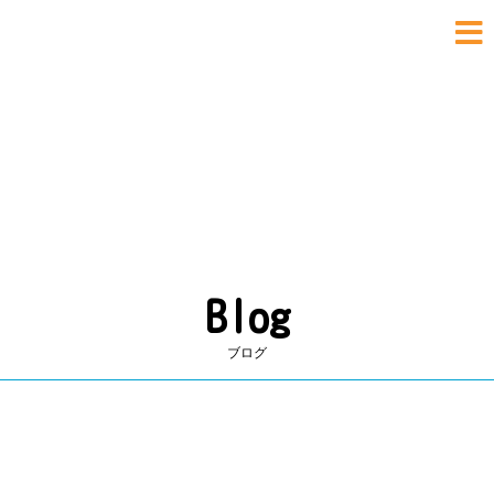
いわもと内科おなかクリ
おなかに優しい
Blog
ブログ