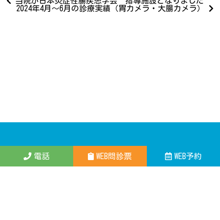
当院が日本炎症性腸疾患学会 指導施設となりました
2024年4月～6月の診療実績（胃カメラ・大腸カメラ）
いわも
電話
WEB問診票
WEB予約
〒400-0813 山梨県甲府市向町202 （グリーンタウン甲府東
内）