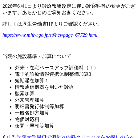
2026年6月1日より診療報酬改定に伴い診察料等の変更がござ
います。あらかじめご承知おきください。
詳しくは厚生労働省HPよりご確認ください。
https://www.mhlw.go.jp/stf/newpage_67729.html
当院の施設基準・加算について
外来・在宅ベースアップ評価料（Ⅰ）
電子的診療情報連携体制整備加算3
短期滞在加算１
情報通信機器を用いた診療
酸素加算
外来管理加算
明細書発行体制等加算
一般名処方加算
物価対応料
夜間・早朝等加算
山梨学院大学周辺で消化器内科クリニックをお探しの方へ