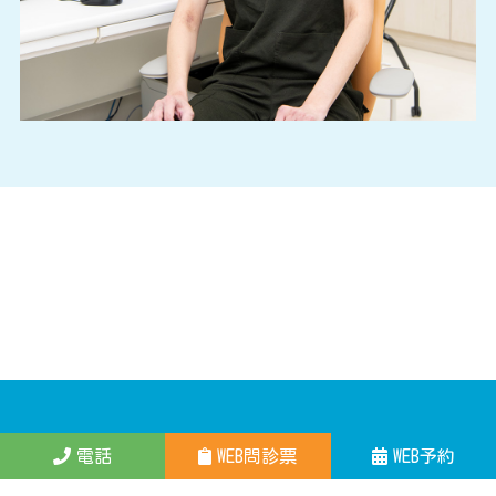
いわも
電話
WEB問診票
WEB予約